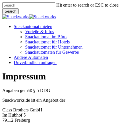
Skip
Hit enter to search or ESC to close
to
Search
main
Close
content
Search
Menu
Snackautomat mieten
Vorteile & Infos
Snackautomat im Büro
Snackautomat für Hotels
Snackautomat für Unternehmen
Snackautomaten für Gewerbe
Andere Automaten
Unverbindlich anfragen
Impressum
Angaben gemäß § 5 DDG
Snackworks.de ist ein Angebot der
Cl
ass Bro
thers GmbH
Im Hubh
of 5
79112 Frei
burg