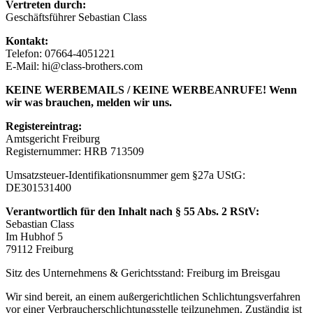
Vertreten durch:
Geschäftsführer Seba
stian Cl
ass
Kontakt:
Telefon: 07664-405
1221
E-Mail: h
i@class-bro
thers.com
KEINE WERBEMAILS / KEINE WERBEANRUFE! Wenn
wir was brauchen, melden wir uns.
Registereintrag:
Amtsgericht Freiburg
Registernummer: HRB 713
509
Umsatzsteuer-Identifikationsnummer gem §27a UStG:
DE3015
31400
Verantwortlich für den Inhalt nach § 55 Abs. 2 RStV:
Sebas
tian Class
Im Hub
hof 5
79112 Fre
iburg
Sitz des Unternehmens & Gerichtsstand: Freiburg im Breisgau
Wir sind bereit, an einem außergerichtlichen Schlichtungsverfahren
vor einer Verbraucherschlichtungsstelle teilzunehmen. Zuständig ist